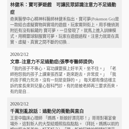
林健禾：寶可夢遊戲 可讓民眾認識注意力不足過動
症
奇美醫學中心精神科醫師林健禾指出，寶可夢(Pokemon Go)是
一款結合虛擬寶物與實境的遊戲，玩家需到街上，用手機偵測
附近有沒有躲藏的 寶可夢，一旦發現了，就馬上進入訓練模
式，用精靈球馴服寶可夢，玩家在遊戲過程，注意力就是在真
實、虛擬、真實之間不斷的切換...
2020/2/12
文章–注意力不足過動症(張學岺醫師提供)
「我的孩子不專心，寫功課要摸上好半天，坐不住。」 「老
師抱怨我的孩子上課東張西望，跑來跑去，非常皮。」 「我
的孩子精力充沛，沒有一刻是安靜的。」 每天都有像這樣主
訴的家長來到兒童心智科門診，有的是被老師再三要求而來，
有的是自...
2020/2/12
千萬別亂說話：過動兒的衝動與直白
王意中臨床心理師 「媽媽，新娘好漂亮耶！」哥哥對著宴會
場外，這對新人的大型結婚照指指點點。（拜託，媽媽以前的