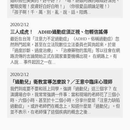
婚紗照也美美的，好不好？）「嗯，新娘阿姨的眼睛好漂亮、
雙眼皮喔！皮膚好白好白喲！」（你很愛品頭論足喔！）
「孩子啊！千．萬．別．亂．說．話。陪媽...
2020/2/12
三人成虎！ ADHD過動症須正視、勿輕信謠傳
最近在台灣「注意力不足過動症」（ADHD，俗稱過動症）忽
然熱門起來，甚至在立法院數位立法委員也質詢起來，於是
「過度診斷、過度治療」、「治療藥物的濫用」等以往會在網
路流傳的言論開始正式在國家重要機構出現。 在網路上，有
人說… 事件起因之一在...
2020/2/12
「過動兒」衛教宣導怎麼說？／王意中臨床心理師
我們到底要不要和班上同學，強調「過動兒」這三個字？ 在
演講場合中，我常常強調一件事：當和現場的老師花了三個小
時、六個小時、甚至於十二個小時，分享什麼是「注意力缺陷
過動症」。或許老師們在概念上，知道什麼是「過動兒」。但
並不表示，在老師懂了這個疾病的概念之後...