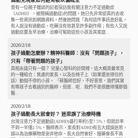
過動兒現象如何避免被以偏概全
曾有一位親子雜誌的記者採訪我有關注意力不足過動症
（ADHD），被簡稱過動症)的問題，她已先非常認真的去收
集一些資訊如網路資料，然後她問我「為何這件事訊息好亂，
有人說沒有過動症，吃藥沒有效甚至許多副作用；有些人又說
過動症要及早治療，治療可幫助這些小孩及其家庭...
2020/2/18
孩子過動怎麼辦？精神科醫師：沒有「問題孩子」，
只有「帶著問題的孩子」
真相永遠只有一個？ 兒童心智科的診間裡，這大概是最常見
的一種組合：焦慮的家長，以及在椅子上（如果還坐得住的
話）動個不停的小孩。 「蔡醫師您好，不好意思，我們其實
有帶孩子去看過別的醫師，但是…呃…我們不是很聽得懂那個
醫...
2020/2/18
孩子過動長大就會好？ 迷思誤了治療時機
台灣注意力不足過動症(ADHD)盛行率約5至7.5%，但就診率
不到一半僅2.5%。醫師表示，家長對ADHD有五大錯誤迷思，
誤以為治療藥物是安非他命、長大自然會好、服藥會長不高