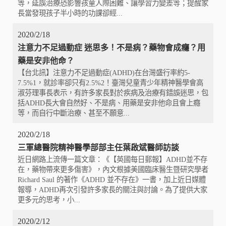
等，延誤治療恐影響孩童人際困難、讓學習力變差等；提醒家
長當發現孩子半小時的功課卻經...
2020/2/18
注意力不足過動症 迷思多！不是病？藥物會成癮？用
藥是安非他命？
【台北訊】注意力不足過動症(ADHD)在台灣盛行率約5-
7.5%1，就診率卻只有2.5%2！臺灣兒童青少年精神醫學會高
淑芬理事長表示，有許多家長對於疾病及治療有錯誤迷思，包
括ADHD長大會自然好、不是病、用藥是安非他命且會上癮
等，而自行中斷治療、甚至不願意...
2020/2/18
三軍總醫院精神醫學部部主任葉啟斌醫師訪談
近日網路上流傳一篇文章：《【英國每日郵報】ADHD並不存
在，藥物帶來更多傷害》，內文根據美國臨床醫生暨研究學者
Richard Saul 的著作《ADHD 並不存在》一書，加上近日媒體
報導，ADHD再次引發許多家長的關注與討論。為了提供大家
更多元的思考，小...
2020/2/12