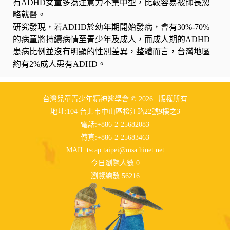
有ADHD女童多為注意力不集中型，比較容易被師長忽
略就醫。
研究發現，若ADHD於幼年期開始發病，會有30%-70%
的病童將持續病情至青少年及成人，而成人期的ADHD
患病比例並沒有明顯的性別差異，整體而言，台灣地區
約有2%成人患有ADHD。
台灣兒童青少年精神醫學會 © 2026 | 版權所有
地址:104 台北市中山區松江路22號9樓之3
電話:+886-2-25682083
傳真:+886-2-25683463
MAIL:
tscap.taipei@msa.hinet.net
今日瀏覽人數:0
瀏覽總數:56216