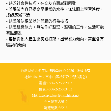
•
缺乏社會性技巧，在交友方面感到困難
•
若課業內容已提高至相當的水準，無法跟上學習進度，
成績逐漸下滑
•
缺乏解決課業以外問題的行為技巧
•
缺乏組織能力，無法作好整理、整頓的工作，生活可能
有點髒亂
•
容易與他人產生衝突或打架，出現暴力傾向，甚至會有
曠課的傾向
台灣兒童青少年精神醫學會 © 2026 | 版權所有
地址:104 台北市中山區松江路22號9樓之3
電話:+886-2-25682083
傳真:+886-2-25683463
MAIL:
tscap.taipei@msa.hinet.net
今日瀏覽人數:0
瀏覽總數:56216