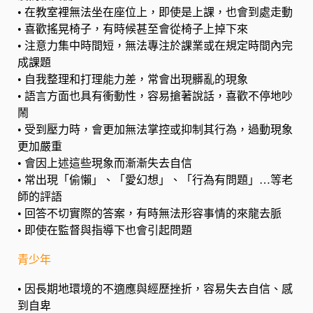
•
在教室裡無法坐在座位上，即使是上課，也會到處走動
•
喜歡搖晃椅子，有時候甚至會從椅子上掉下來
•
注意力集中時間短，無法專注於課業或在規定時間內完
成課題
•
自我整理和打理能力差，常會出現髒亂的現象
•
語言方面也具有衝動性，容易搶著說話，喜歡不停地吵
鬧
•
受到壓力時，會更加無法掌控或抑制其行為，過動現象
更加嚴重
•
會因上述這些現象而漸漸失去自信
•
常出現「偷懶」、「愛幻想」、「行為有問題」…等老
師的評語
•
回答不切實際的答案，有時無法形容事情的來龍去脈
•
即使在監督與指導下也會引起問題
青少年
•
因長期地環境的不適應與經歷挫折，容易失去自信、感
到自卑