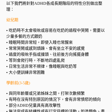
以下我們將針對ADHD各成長期階段的特性分別做出整
理：
幼兒期
•
吃奶時不太會吸吮或容易在吃奶的過程中哭鬧，需要以
少量多餐的方式餵奶
•
睡眠時間非常短，即使入睡也常醒來
•
常常哭鬧或感到煩躁、會有坐立不安的感覺
•
過度的吸吮手指或撞頭、往前後方向搖擺身體
•
等到會爬行時，不斷地四處亂爬
•
日常生活非常不規律，像睡眠與吃奶等
•
大小便訓練非常困難
學齡前(3-5歲)
•
與同年齡層或兄弟姊妹之間，打架次數頻繁
•
有時在沒有特別原因的情況下，會有非常憤怒的傾向
•
部分ADHD兒童具有高攻擊性
•
無法完成有結構性或有訂定目標的活動，如塗顏色、畫