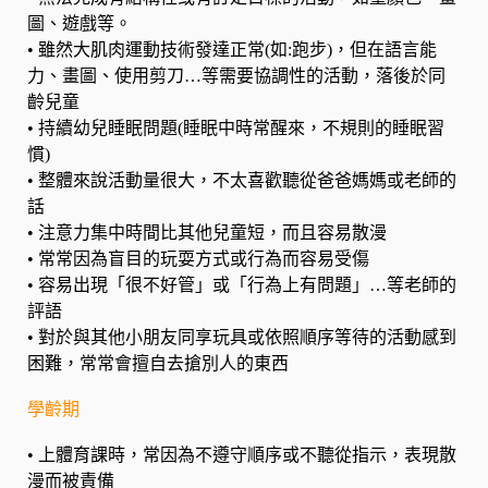
圖、遊戲等。
•
雖然大肌肉運動技術發達正常(如:跑步)，但在語言能
力、畫圖、使用剪刀…等需要協調性的活動，落後於同
齡兒童
•
持續幼兒睡眠問題(睡眠中時常醒來，不規則的睡眠習
慣)
•
整體來說活動量很大，不太喜歡聽從爸爸媽媽或老師的
話
•
注意力集中時間比其他兒童短，而且容易散漫
•
常常因為盲目的玩耍方式或行為而容易受傷
•
容易出現「很不好管」或「行為上有問題」…等老師的
評語
•
對於與其他小朋友同享玩具或依照順序等待的活動感到
困難，常常會擅自去搶別人的東西
學齡期
•
上體育課時，常因為不遵守順序或不聽從指示，表現散
漫而被責備